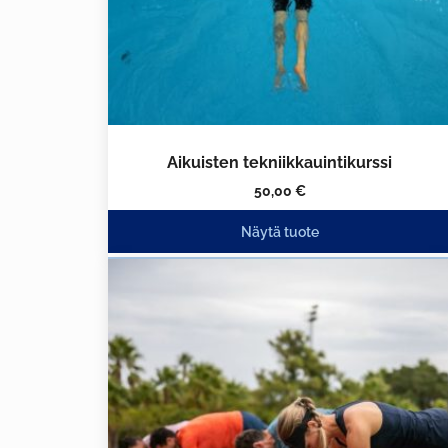
Aikuisten tekniikkauintikurssi
50,00
€
Näytä tuote
Tällä
tuotteella
on
useampi
muunnelma.
Voit
tehdä
valinnat
tuotteen