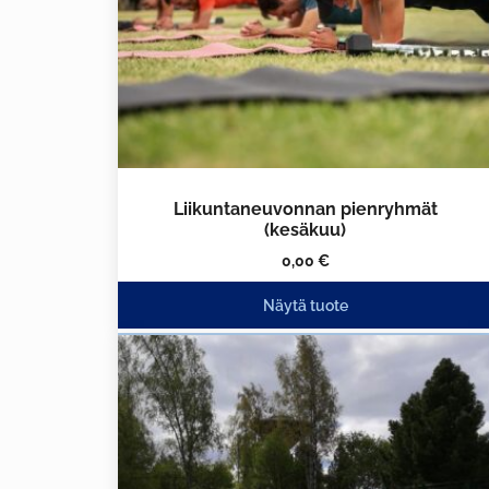
sivulla.
Liikuntaneuvonnan pienryhmät
(kesäkuu)
0,00
€
Näytä tuote