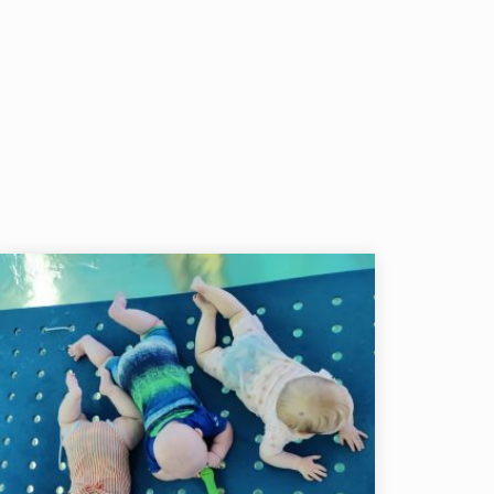
Tällä
tuotteella
on
useampi
muunnelma.
Voit
tehdä
valinnat
tuotteen
sivulla.