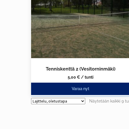
Tenniskenttä 2 (Vesitorninmäki)
5,00
€
/ tunti
Varaa nyt
Näytetään kaikki 9 tu