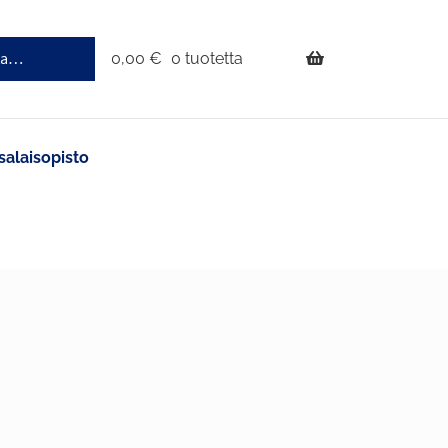
0,00
€
0 tuotetta
salaisopisto