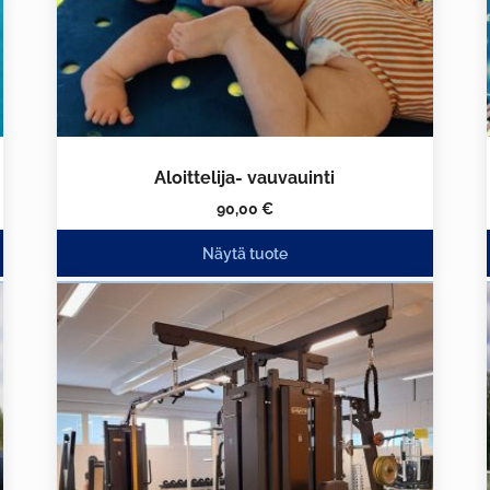
Aloittelija- vauvauinti
90,00
€
Näytä tuote