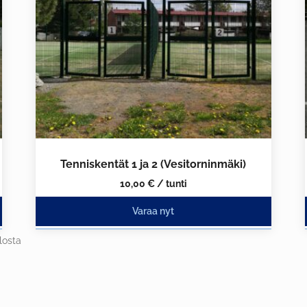
Tenniskentät 1 ja 2 (Vesitorninmäki)
10,00
€
/ tunti
Varaa nyt
losta