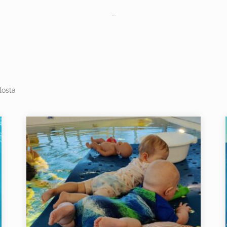
–
losta
Tällä
tuotteella
on
useampi
muunnelma.
Voit
tehdä
valinnat
tuotteen
sivulla.