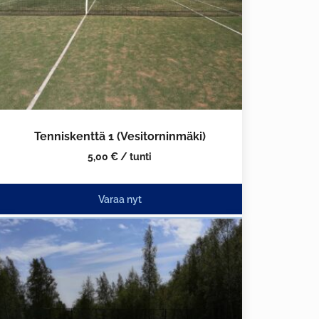
Tenniskenttä 1 (Vesitorninmäki)
5,00
€
/ tunti
Varaa nyt