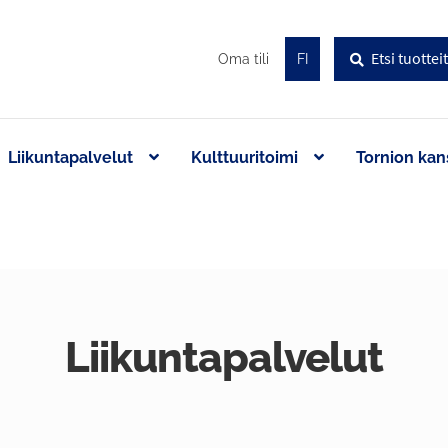
Haku
Etsi:
Oma tili
FI
Liikuntapalvelut
Kulttuuritoimi
Tornion kan
Liikuntapalvelut