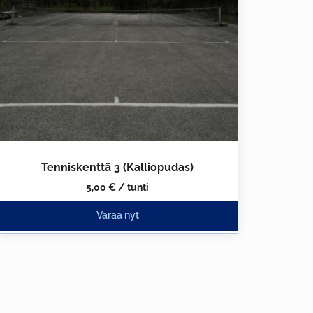
Tenniskenttä 3 (Kalliopudas)
5,00
€
/ tunti
Varaa nyt