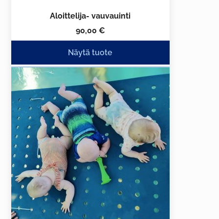
Aloittelija- vauvauinti
90,00
€
Näytä tuote
Tällä
tuotteella
on
useampi
muunnelma.
Voit
tehdä
valinnat
tuotteen
sivulla.