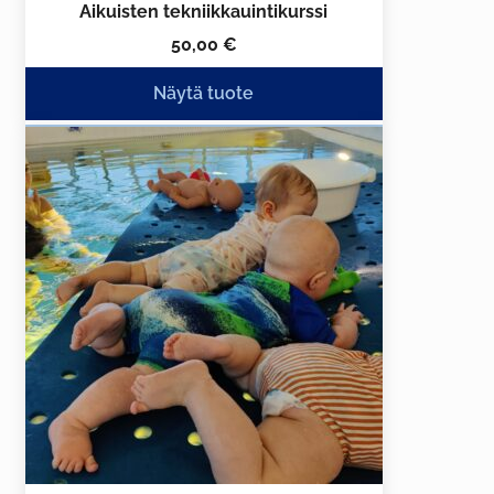
Aikuisten tekniikkauintikurssi
50,00
€
Näytä tuote
Tällä
tuotteella
on
useampi
muunnelma.
Voit
tehdä
valinnat
tuotteen
sivulla.