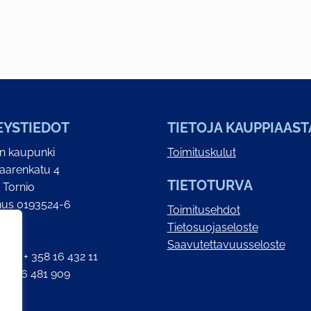
EYSTIEDOT
TIETOJA KAUPPIAAST
on kaupunki
Toimituskulut
aarenkatu 4
TIETOTURVA
 Tornio
nus 0193524-6
Toimitusehdot
Tietosuojaseloste
e
Saavutettavuusseloste
 – 16) + 358 16 432 11
358 16 481 909