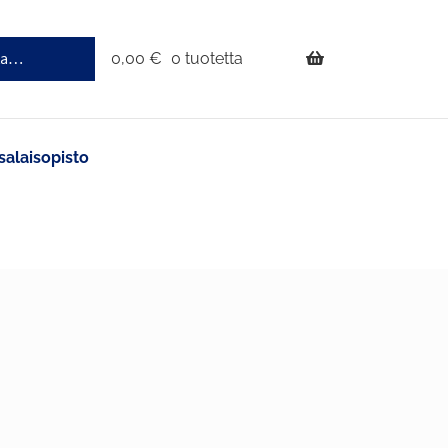
0,00
€
0 tuotetta
salaisopisto