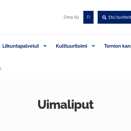
Haku
Etsi:
Oma tili
FI
Liikuntapalvelut
Kulttuuritoimi
Tornion kan
t
Uimaliput