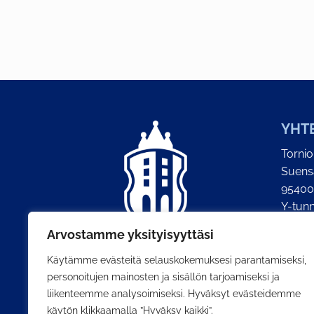
YHT
Torni
Suens
95400
Y-tun
Arvostamme yksityisyyttäsi
Vaihd
(klo 8
Käytämme evästeitä selauskokemuksesi parantamiseksi,
Fax: +
personoitujen mainosten ja sisällön tarjoamiseksi ja
liikenteemme analysoimiseksi. Hyväksyt evästeidemme
käytön klikkaamalla ”Hyväksy kaikki”.