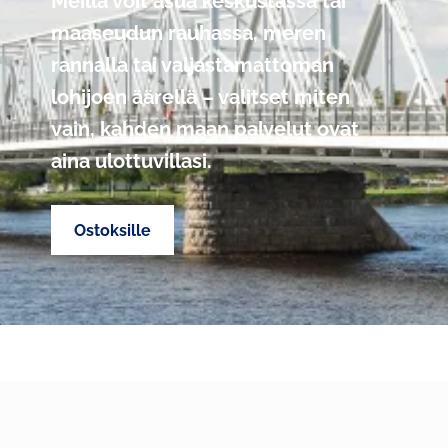
Meillä voit asua keskustassa tai
maaseudun rauhassa, meren
FI
rannalla tai valjastamattoman
lohijoen äärellä – valitset miten
vain, kahden maan palvelut ovat
aina ulottuvillasi.
Ostoksille