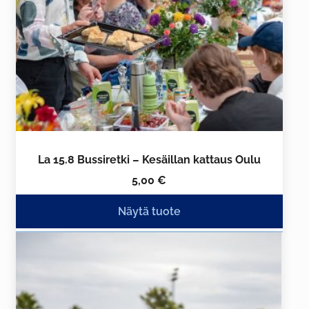
La 15.8 Bussiretki – Kesäillan kattaus Oulu
5,00
€
Näytä tuote
Tällä
tuotteella
on
useampi