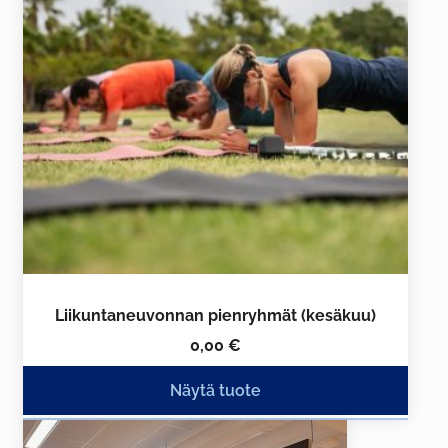
muunnelma.
Voit
tehdä
valinnat
tuotteen
sivulla.
Liikuntaneuvonnan pienryhmät (kesäkuu)
0,00
€
Näytä tuote