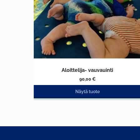
valinnat
tuotteen
sivulla.
Aloittelija- vauvauinti
90,00
€
Näytä tuote