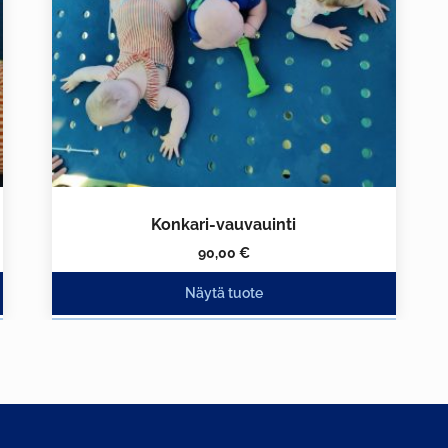
valinnat
tuotteen
sivulla.
Konkari-vauvauinti
90,00
€
Näytä tuote