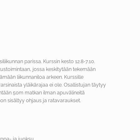
iliikunnan parissa. Kurssin kesto 12.8-7.10.
ustoimintaan, jossa keskitytään tekemään
ämään liikunnaniloa arkeen. Kurssille
varsinaista yläikärajaa ei ole. Osallistujan täytyy
intään 50m matkan ilman apuvälineitä
on sisältyy ohjaus ja ratavaraukset.
mppa- ja juoksu.