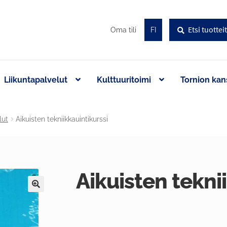
Haku
Etsi:
Oma tili
FI
Liikuntapalvelut
Kulttuuritoimi
Tornion kan
lut
Aikuisten tekniikkauintikurssi
Aikuisten tekni
🔍