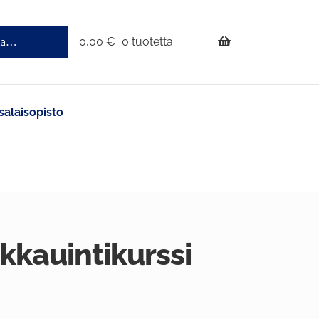
0,00
€
0 tuotetta
salaisopisto
ikkauintikurssi