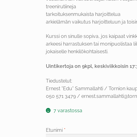
treenirutiineja
tarkoituksenmukaista harjoittelua
arkielämän vaikutus harjoitteluun ja toisi
Kurssi on sinulle sopiva, jos kaipaat vink
arkeesi harrastuksen tai monipuolistaa li
jokaiselle henkilökohtaisesti.
Uintikertoja on 9kpl, keskiviikkoisin 17
Tiedustelut:
Ernest ”Edu” Sammallahti / Tornion kaup
050 571 3479 / ernest.sammallahti@torni
7 varastossa
Etunimi
*