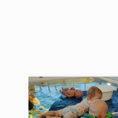
Tällä
tuotteella
on
useampi
muunnelma.
Voit
tehdä