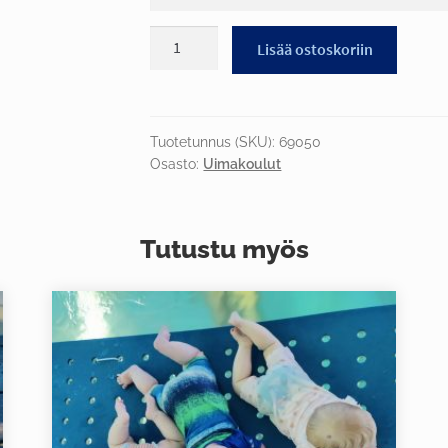
Aikuisten
Lisää ostoskoriin
tekniikkauintikurssi
määrä
Tuotetunnus (SKU):
69050
Osasto:
Uimakoulut
Tutustu myös
Tällä
tuotteella
on
useampi
muunnelma.
Voit
tehdä