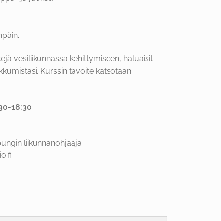
npäin.
kejä vesiliikunnassa kehittymiseen, haluaisit
ikkumistasi. Kurssin tavoite katsotaan
:30-18:30
ungin liikunnanohjaaja
o.fi