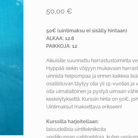
50,00
€
50€ (uintimaksu ei sisälly hintaan)
ALKAA: 12.8
PAIKKOJA: 12
Aikuisille suunnattu harrastustoiminta ves
Hyppää siekin völjyyn mukavaan harrast
uinnista helpompaa ja ennen kaikkea lisä
osallistuvan täytyy olla yli 15-vuotias ja 
olla uimataitoinen ja pystyä uimaan väh
keskeytyksettä. Kurssin hinta on 50€, joh
Uintimaksut maksettava erikseen!
Kurssilla harjoitellaan:
taloudellisia uintitekniikoita
vesiliikunnan vaihtoehtoja, kuten vesiju