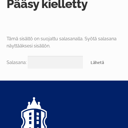
Pääsy kielletty
FI
Tämä sisältö on suojattu salasanalla. Syötä salasana
näyttääksesi sisällön.
Salasana: