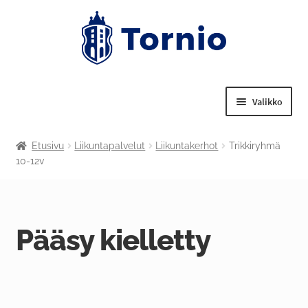
Valikko
Laajenn
Tekniset palvelut
Etusivu
Liikuntapalvelut
Liikuntakerhot
Trikkiryhmä
alemma
10-12v
tason
Laajenn
Nuorisotoimi
valikko
alemma
tason
Laajenn
Liikuntapalvelut
valikko
alemma
Pääsy kielletty
tason
Laajenn
Kulttuuritoimi
valikko
alemma
tason
Tornion kansalaisopisto
valikko