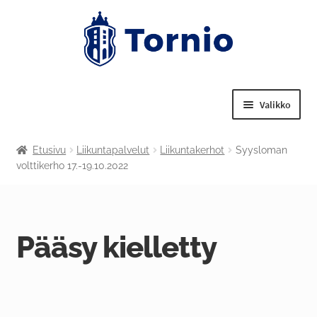
Valikko
Laajenn
Tekniset palvelut
Etusivu
Liikuntapalvelut
Liikuntakerhot
Syysloman
alemma
volttikerho 17.-19.10.2022
tason
Laajenn
Nuorisotoimi
valikko
alemma
tason
Laajenn
Liikuntapalvelut
valikko
alemma
Pääsy kielletty
tason
Laajenn
Kulttuuritoimi
valikko
alemma
tason
Tornion kansalaisopisto
valikko