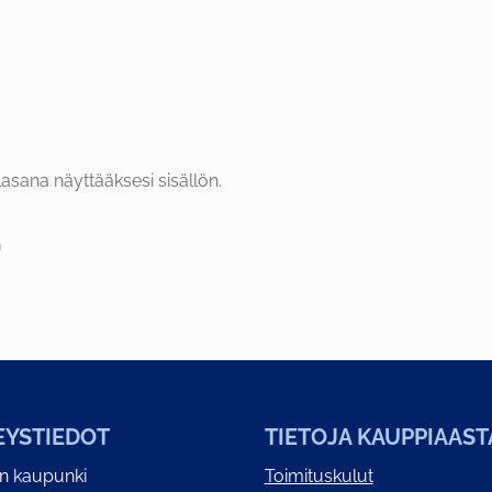
asana näyttääksesi sisällön.
EYSTIEDOT
TIETOJA KAUPPIAAST
on kaupunki
Toimituskulut