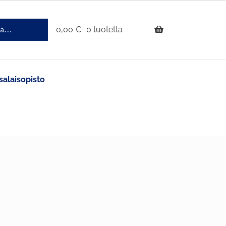
0,00
€
0 tuotetta
salaisopisto