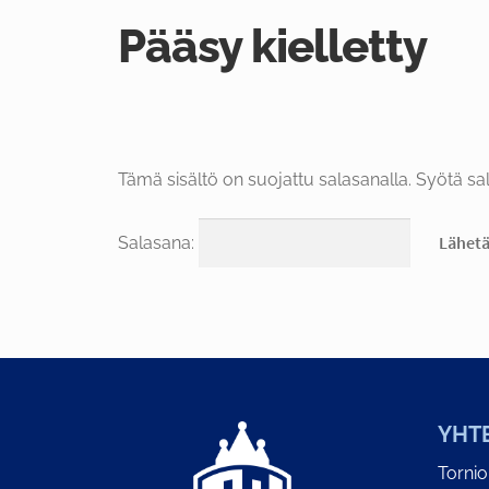
Pääsy kielletty
Tämä sisältö on suojattu salasanalla. Syötä sal
Salasana:
YHT
Torni