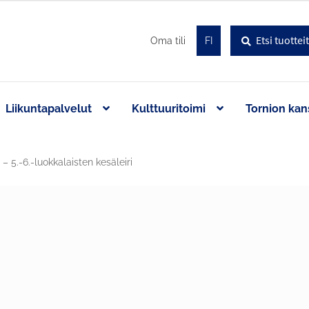
Haku
Etsi:
Oma tili
FI
Liikuntapalvelut
Kulttuuritoimi
Tornion kan
 5.-6.-luokkalaisten kesäleiri