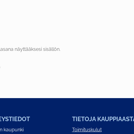
asana näyttääksesi sisällön.
EYSTIEDOT
TIETOJA KAUPPIAAST
on kaupunki
Toimituskulut