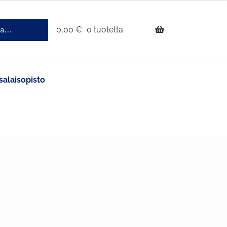
0,00
€
0 tuotetta
salaisopisto