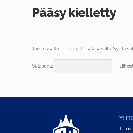
Pääsy kielletty
Tämä sisältö on suojattu salasanalla. Syötä sal
Salasana:
YHT
Torni