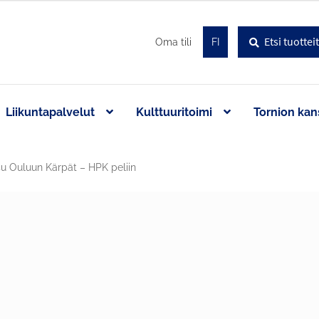
Haku
Etsi:
Oma tili
FI
Liikuntapalvelut
Kulttuuritoimi
Tornion kan
su Ouluun Kärpät – HPK peliin