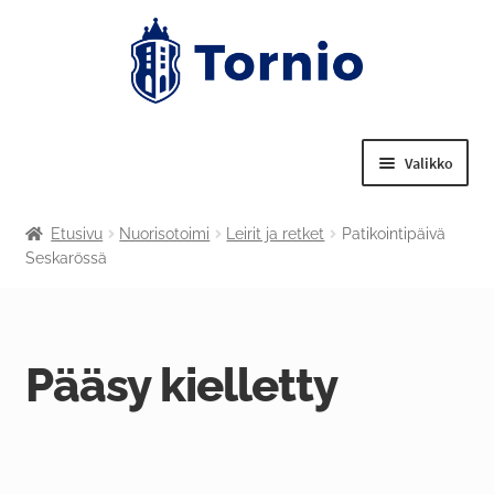
Valikko
Laajenn
Tekniset palvelut
Etusivu
Nuorisotoimi
Leirit ja retket
Patikointipäivä
alemma
Seskarössä
tason
Laajenn
Nuorisotoimi
valikko
alemma
tason
Laajenn
Liikuntapalvelut
valikko
alemma
Pääsy kielletty
tason
Laajenn
Kulttuuritoimi
valikko
alemma
tason
Tornion kansalaisopisto
valikko