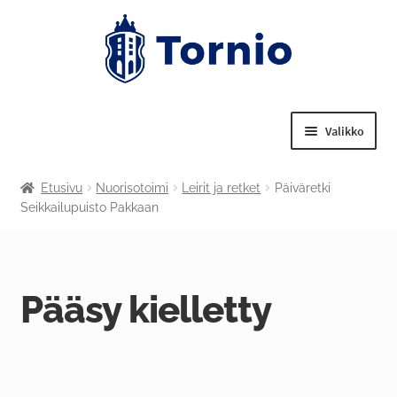
Valikko
Laajenn
Tekniset palvelut
Etusivu
Nuorisotoimi
Leirit ja retket
Päiväretki
alemma
Seikkailupuisto Pakkaan
tason
Laajenn
Nuorisotoimi
valikko
alemma
tason
Laajenn
Liikuntapalvelut
valikko
alemma
Pääsy kielletty
tason
Laajenn
Kulttuuritoimi
valikko
alemma
tason
Tornion kansalaisopisto
valikko