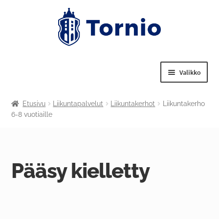
Valikko
Laajenn
Tekniset palvelut
Etusivu
Liikuntapalvelut
Liikuntakerhot
Liikuntakerho
alemma
6-8 vuotiaille
tason
Laajenn
Nuorisotoimi
valikko
alemma
tason
Laajenn
Liikuntapalvelut
valikko
alemma
Pääsy kielletty
tason
Laajenn
Kulttuuritoimi
valikko
alemma
tason
Tornion kansalaisopisto
valikko