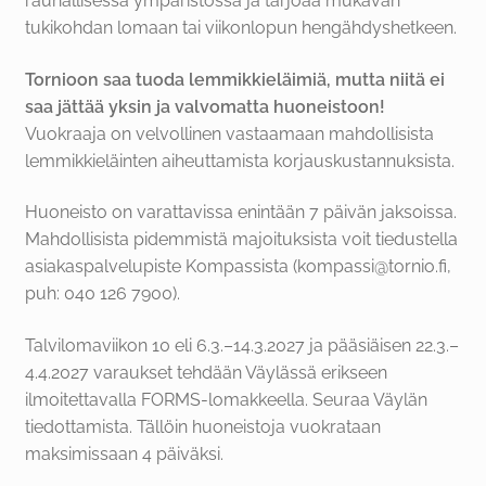
rauhallisessa ympäristössä ja tarjoaa mukavan
tukikohdan lomaan tai viikonlopun hengähdyshetkeen.
Tornioon saa tuoda lemmikkieläimiä, mutta niitä ei
saa jättää yksin ja valvomatta huoneistoon!
Vuokraaja on velvollinen vastaamaan mahdollisista
lemmikkieläinten aiheuttamista korjauskustannuksista.
Huoneisto on varattavissa enintään 7 päivän jaksoissa.
Mahdollisista pidemmistä majoituksista voit tiedustella
asiakaspalvelupiste Kompassista (kompassi@tornio.fi,
puh: 040 126 7900).
Talvilomaviikon 10 eli 6.3.–14.3.2027 ja pääsiäisen 22.3.–
4.4.2027 varaukset tehdään Väylässä erikseen
ilmoitettavalla FORMS-lomakkeella. Seuraa Väylän
tiedottamista. Tällöin huoneistoja vuokrataan
maksimissaan 4 päiväksi.