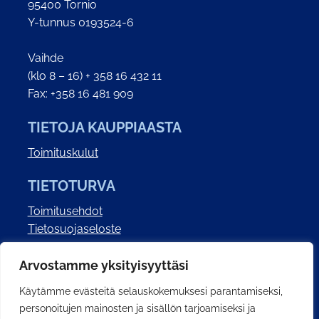
95400 Tornio
Y-tunnus 0193524-6
Vaihde
(klo 8 – 16) + 358 16 432 11
Fax: +358 16 481 909
TIETOJA KAUPPIAASTA
Toimituskulut
TIETOTURVA
Toimitusehdot
Tietosuojaseloste
Saavutettavuusseloste
Arvostamme yksityisyyttäsi
SOSIAALINEN MEDIA
Käytämme evästeitä selauskokemuksesi parantamiseksi,
personoitujen mainosten ja sisällön tarjoamiseksi ja