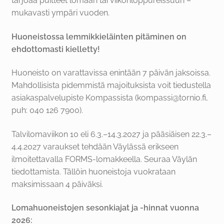
tarjoaa puitteet lomaan tai viikonloppureissuun –
mukavasti ympäri vuoden.
Huoneistossa lemmikkieläinten pitäminen on
ehdottomasti kielletty!
Huoneisto on varattavissa enintään 7 päivän jaksoissa.
Mahdollisista pidemmistä majoituksista voit tiedustella
asiakaspalvelupiste Kompassista (kompassi@tornio.fi,
puh: 040 126 7900).
Talvilomaviikon 10 eli 6.3.–14.3.2027 ja pääsiäisen 22.3.–
4.4.2027 varaukset tehdään Väylässä erikseen
ilmoitettavalla FORMS-lomakkeella. Seuraa Väylän
tiedottamista. Tällöin huoneistoja vuokrataan
maksimissaan 4 päiväksi.
Lomahuoneistojen sesonkiajat ja -hinnat vuonna
2026: