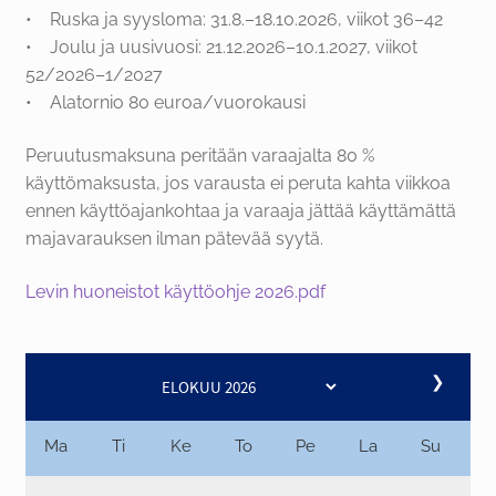
• Ruska ja syysloma: 31.8.–18.10.2026, viikot 36–42
• Joulu ja uusivuosi: 21.12.2026–10.1.2027, viikot
52/2026–1/2027
• Alatornio 80 euroa/vuorokausi
Peruutusmaksuna peritään varaajalta 80 %
käyttömaksusta, jos varausta ei peruta kahta viikkoa
ennen käyttöajankohtaa ja varaaja jättää käyttämättä
majavarauksen ilman pätevää syytä.
Levin huoneistot käyttöohje 2026.pdf
❯
Ma
Ti
Ke
To
Pe
La
Su