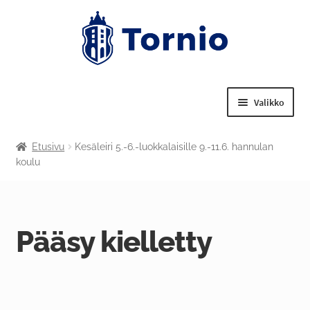
Valikko
Laajenn
Tekniset palvelut
Etusivu
Kesäleiri 5.-6.-luokkalaisille 9.-11.6. hannulan
alemma
koulu
tason
Laajenn
Nuorisotoimi
valikko
alemma
tason
Laajenn
Liikuntapalvelut
valikko
alemma
Pääsy kielletty
tason
Laajenn
Kulttuuritoimi
valikko
alemma
tason
Tornion kansalaisopisto
valikko