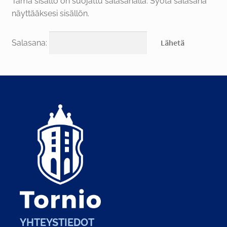
Tämä sisältö on suojattu salasanalla. Syötä salasana
näyttääksesi sisällön.
FI
Salasana:
YHTEYSTIEDOT