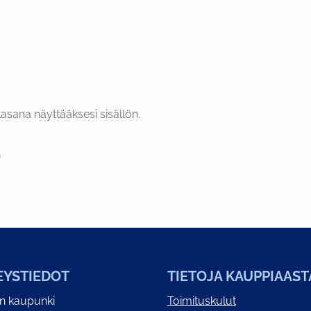
asana näyttääksesi sisällön.
EYSTIEDOT
TIETOJA KAUPPIAAST
on kaupunki
Toimituskulut