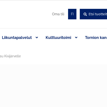
Haku
Etsi:
Oma tili
FI
Liikuntapalvelut
Kulttuuritoimi
Tornion kan
su Kivijärvelle