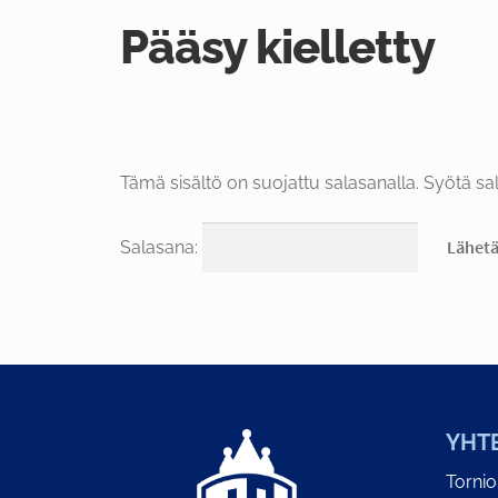
Pääsy kielletty
Tämä sisältö on suojattu salasanalla. Syötä sal
Salasana:
YHT
Torni