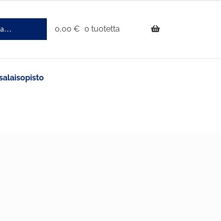
0,00
€
0 tuotetta
salaisopisto