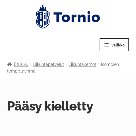
Valikko
Laajenn
Tekniset palvelut
Etusivu
Liikuntapalvelut
Liikuntakerhot
Isompien
alemma
temppuryhmä
tason
Laajenn
Nuorisotoimi
valikko
alemma
tason
Laajenn
Liikuntapalvelut
valikko
alemma
Pääsy kielletty
tason
Laajenn
Kulttuuritoimi
valikko
alemma
tason
Tornion kansalaisopisto
valikko