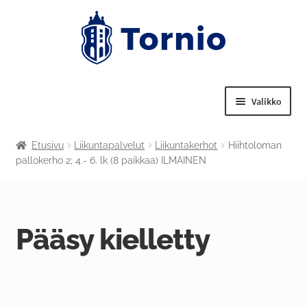
Valikko
Laajenn
Tekniset palvelut
Etusivu
Liikuntapalvelut
Liikuntakerhot
Hiihtoloman
alemma
pallokerho 2; 4.- 6. lk (8 paikkaa) ILMAINEN
tason
Laajenn
Nuorisotoimi
valikko
alemma
tason
Laajenn
Liikuntapalvelut
valikko
alemma
Pääsy kielletty
tason
Laajenn
Kulttuuritoimi
valikko
alemma
tason
Tornion kansalaisopisto
valikko