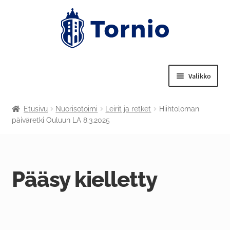
Valikko
Laajenn
Tekniset palvelut
Etusivu
Nuorisotoimi
Leirit ja retket
Hiihtoloman
alemma
päiväretki Ouluun LA 8.3.2025
tason
Laajenn
Nuorisotoimi
valikko
alemma
tason
Laajenn
Liikuntapalvelut
valikko
alemma
Pääsy kielletty
tason
Laajenn
Kulttuuritoimi
valikko
alemma
tason
Tornion kansalaisopisto
valikko