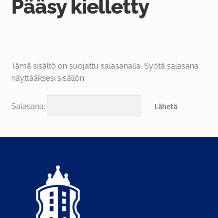
Pääsy kielletty
FI
Tämä sisältö on suojattu salasanalla. Syötä salasana
näyttääksesi sisällön.
Salasana: