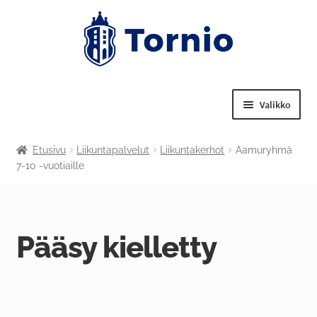
Valikko
Laajenn
Tekniset palvelut
Etusivu
Liikuntapalvelut
Liikuntakerhot
Aamuryhmä
alemma
7-10 -vuotiaille
tason
Laajenn
Nuorisotoimi
valikko
alemma
tason
Laajenn
Liikuntapalvelut
valikko
alemma
Pääsy kielletty
tason
Laajenn
Kulttuuritoimi
valikko
alemma
tason
Tornion kansalaisopisto
valikko