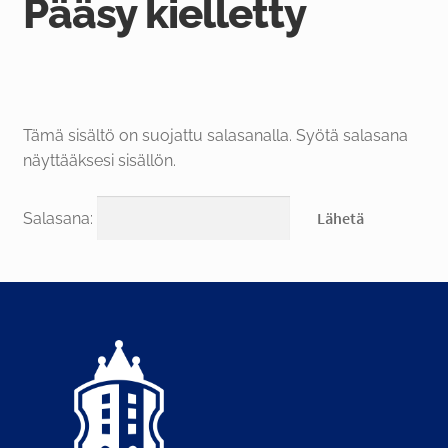
Pääsy kielletty
FI
Tämä sisältö on suojattu salasanalla. Syötä salasana
näyttääksesi sisällön.
Salasana: