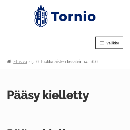
Valikko
Laajenn
Tekniset palvelut
Etusivu
5.-6.-luokkalaisten kesäleiri 14.-16.6.
alemma
tason
Laajenn
Nuorisotoimi
valikko
alemma
tason
Laajenn
Pääsy kielletty
Liikuntapalvelut
valikko
alemma
tason
Laajenn
Kulttuuritoimi
valikko
alemma
tason
Tornion kansalaisopisto
valikko