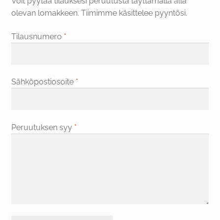
Voit pyytää tilauksesi peruutusta täyttämällä alla
olevan lomakkeen. Tiimimme käsittelee pyyntösi.
FI
Tilausnumero
*
Sähköpostiosoite
*
Peruutuksen syy
*